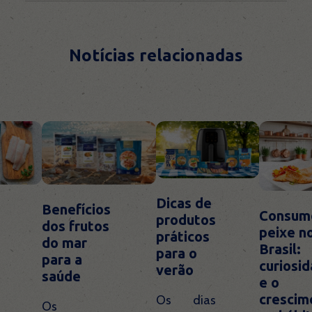
Notícias relacionadas
Dicas de
Benefícios
Consum
produtos
dos frutos
peixe n
práticos
do mar
Brasil:
para o
para a
curiosi
verão
saúde
e o
crescim
Os dias
Os