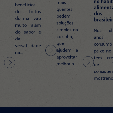
no hábi
mais
benefícios
aliment
quentes
dos frutos
dos
pedem
do mar vão
brasilei
soluções
muito além
simples na
Nos últ
do sabor e
cozinha,
anos
da
que
consum
versatilidade
ajudem a
peixe no 
na...
aproveitar
tem cre
melhor o...
de fo
consisten
mostrando