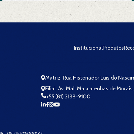
Institucional
Produtos
Rece
Matriz: Rua Historiador Luis do Nasc
Filial: Av. Mal. Mascarenhas de Morais,
+55 (81) 2138-9100
NPJ.: 08.215.522/0001-12