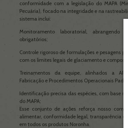
conformidade com a legislação do MAPA (Mini
Pecuária), focado na integridade e na rastreabi
sistema inclui:
Monitoramento laboratorial, abrangendo 
obrigatórios;
Controle rigoroso de formulações e pesagens p
com os limites legais de glaciamento e composi
Treinamentos da equipe, alinhados a APP
Fabricação e Procedimentos Operacionais Padrã
Identificação precisa das espécies, com base n
do MAPA;
Esse conjunto de ações reforça nosso comp
alimentar, conformidade legal, transparência e 
em todos os produtos Noronha.