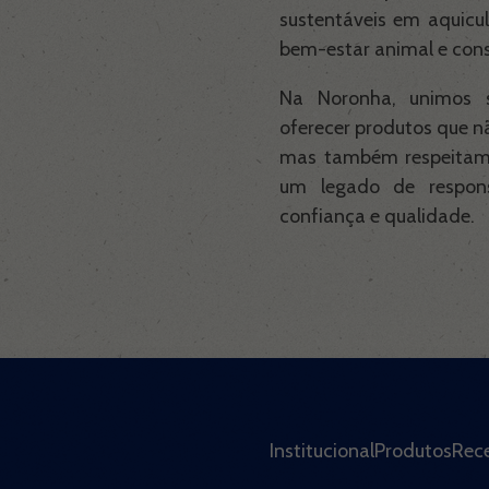
sustentáveis em aquicu
bem-estar animal e con
Na Noronha, unimos s
oferecer produtos que n
mas também respeitam e
um legado de respons
confiança e qualidade.
Institucional
Produtos
Rece