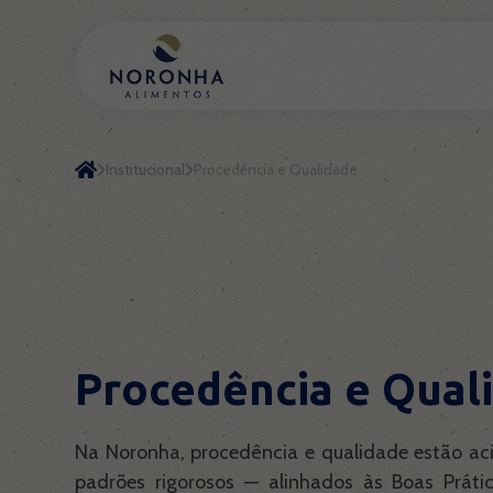
Institucional
Procedência e Qualidade
Procedência e Qual
Na Noronha, procedência e qualidade estão a
padrões rigorosos — alinhados às Boas Práti