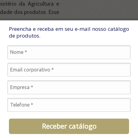
stério da Agricultura e
lidade dos produtos. Esse
Preencha e receba em seu e-mail nosso catálogo
análises e parâmetros
de produtos.
or lote, em conformidade
ção;
CC, Boas Práticas de
o;
os regulamentos técnicos
romisso com segurança
Receber catálogo
responsabilidade técnica