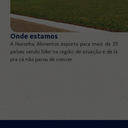
Noronha Empanados
Noronha Empanados
Noronha Distribuidora
Noronha Distribuidora
Onde estamos
A Noronha Alimentos exporta para mais de 35
países sendo líder na região de atuação e de lá
Popeye Seafood
Popeye Seafood
pra cá não parou de crescer.
Noronha Olive
Noronha Olive
Receitas
Receitas
Blog
Blog