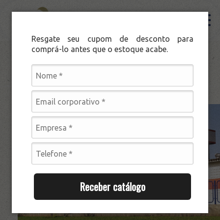
Resgate seu cupom de desconto para
comprá-lo antes que o estoque acabe.
Institucional
Institucional
Unidades
Institucional
Unidades
Nossa história
Nossa história
Procedência e Qualidade
Procedência e Qualidade
Produtos
Produtos
Receber catálogo
Noronha Pescados
Noronha Pescados