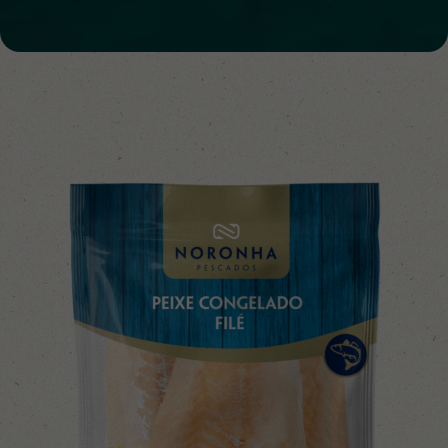
Noronha Empanados
Noronha Distribuidora
Popeye Seafood
Noronha Olive
Receitas
Blog