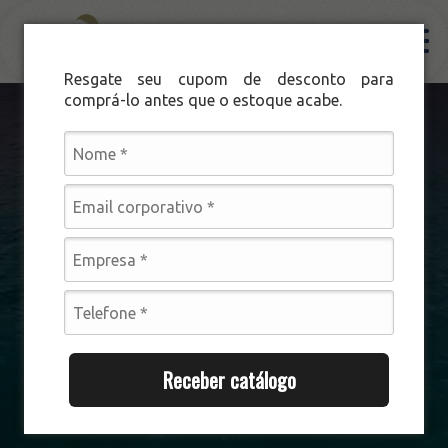
Resgate seu cupom de desconto para
comprá-lo antes que o estoque acabe.
Institucional
Produtos
Filés
Filé de Peixe
Nossa história
Procedência e Qualidade
Produtos
Receber catálogo
Noronha Pescados