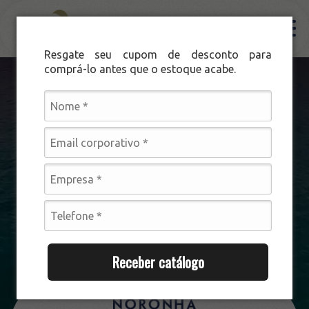
Resgate seu cupom de desconto para
comprá-lo antes que o estoque acabe.
Institucional
Produtos
Noronha Pescados
Posta Salmão
Nossa história
Procedência e Qualidade
Produtos
Receber catálogo
Noronha Pescados