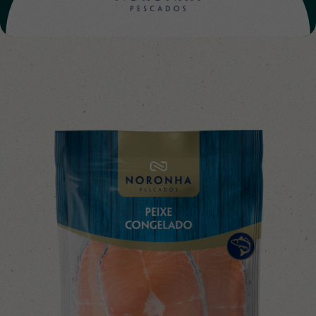
Noronha Empanados
Noronha Distribuidora
Popeye Seafood
Noronha Olive
Receitas
Blog