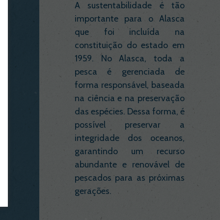
o
A sustentabilidade é tão
s
importante para o Alasca
,
que foi incluída na
e
constituição do estado em
e
1959. No Alasca, toda a
s
pesca é gerenciada de
o
forma responsável, baseada
m
na ciência e na preservação
o
das espécies. Dessa forma, é
a
possível preservar a
integridade dos oceanos,
garantindo um recurso
abundante e renovável de
pescados para as próximas
gerações.​