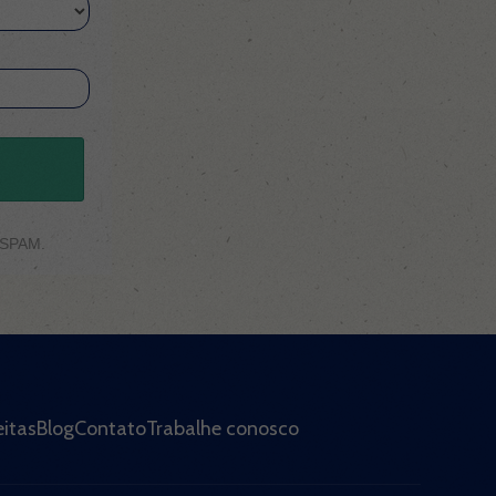
e SPAM.
itas
Blog
Contato
Trabalhe conosco