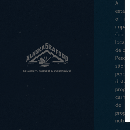
A Co
estad
o int
impac
sobre
local,
de pei
Pesca
são 
perc
distân
propo
carne
de 
propr
nutric