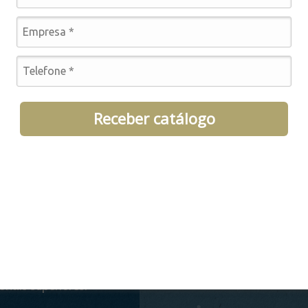
nstituição do
Todos os produtos sã
o do Alasca, com
isentos de aditivo
uito de evitar
químicos, corantes
tos negativos
rações, hormônios 
 a fauna marinha
antibióticos, o qu
 proíbe a criação
assegura que todas a
Receber catálogo
xes em cativeiro.
propriedades d
dos selvagens
pescado seja
livres para
mantidas, garantind
orrer grandes
seus benefícios para 
cias,
saúde.
rcionando uma
 com menor teor
gordura e
iedades
ionais superiores.