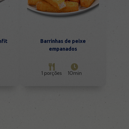
fit
Barrinhas de peixe
empanados
1 porções
10min