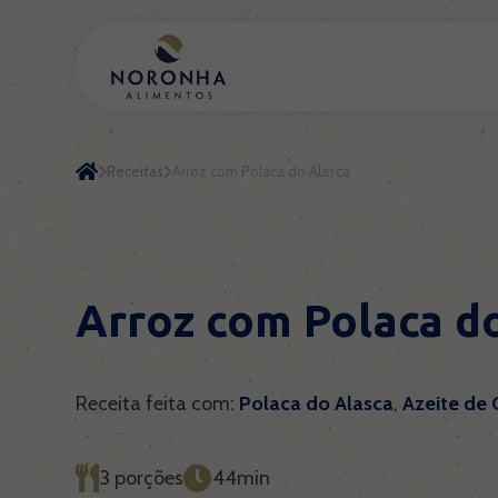
Receitas
Arroz com Polaca do Alasca
Arroz com Polaca d
Receita feita com:
Polaca do Alasca
,
Azeite de 
3 porções
44min