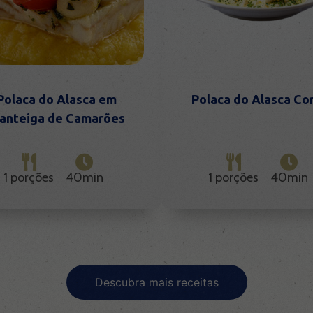
Polaca do Alasca em
Polaca do Alasca Con
anteiga de Camarões
1 porções
40min
1 porções
40min
Descubra mais receitas