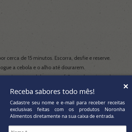
r cerca de 15 minutos. Escorra, desfie e reserve.
ogue a cebola e o alho até dourarem.
om pimenta-calabresa, açafrão e sal, e misture bem.
ente para integrar os sabores.
Receba sabores todo mês!
fogue rapidamente.
Cadastre seu nome e e-mail para receber receitas
cozinhar em fogo médio até o arroz ficar macio e a água s
exclusivas feitas com os produtos Noronha
roz e brócolis cozido.
Alimentos diretamente na sua caixa de entrada.