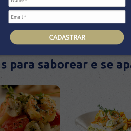
CADASTRAR
Descubra novos sabores
s para saborear e se a