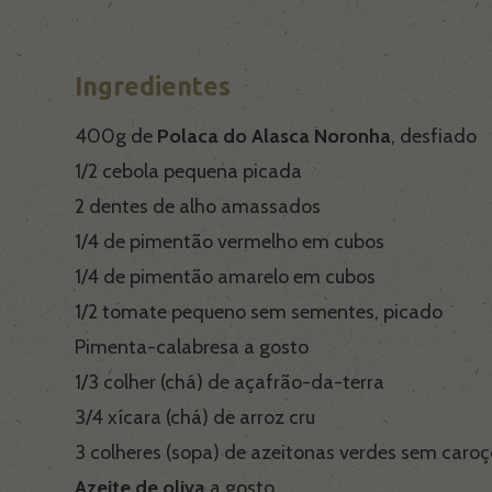
Ingredientes
400g de
Polaca do Alasca Noronha
, desfiado
1/2 cebola pequena picada
2 dentes de alho amassados
1/4 de pimentão vermelho em cubos
1/4 de pimentão amarelo em cubos
1/2 tomate pequeno sem sementes, picado
Pimenta-calabresa a gosto
1/3 colher (chá) de açafrão-da-terra
3/4 xícara (chá) de arroz cru
3 colheres (sopa) de azeitonas verdes sem caroç
Azeite de oliva
a gosto