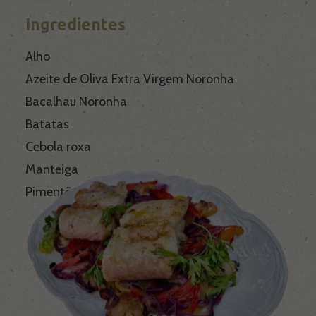
Ingredientes
Noronha Empanados
Alho
Azeite de Oliva Extra Virgem Noronha
Noronha Distribuidora
Bacalhau Noronha
Batatas
Popeye Seafood
Cebola roxa
Manteiga
Noronha Olive
Pimentões de várias cores
Receitas
Blog