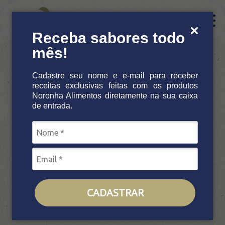
Receba sabores todo
mês!
Institucional
Receitas
Bacalhau com batatas ao murro
Cadastre seu nome e e-mail para receber
receitas exclusivas feitas com os produtos
Nossa história
Noronha
Alimentos diretamente na sua caixa
de entrada.
Bacalhau com batatas ao murro
Procedência e Qualidade
Receita feita com:
Azeite de Oliva Extra
Virgem
,
Bacalhau
Produtos
CADASTRAR
4 porções
30min
Noronha Pescados