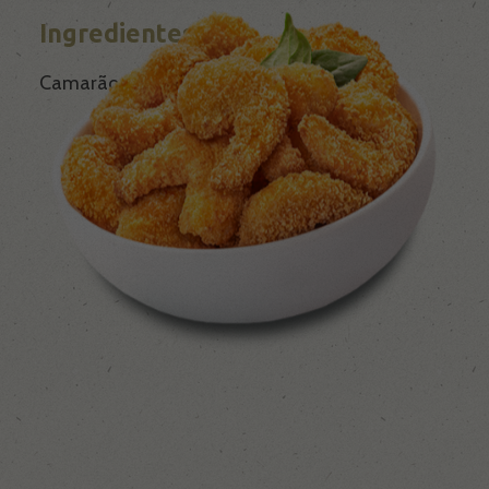
Ingredientes
Noronha Empanados
Camarão empanados
Noronha Distribuidora
Popeye Seafood
Noronha Olive
Receitas
Blog