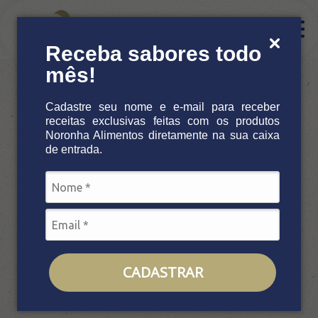
Receba sabores todo
mês!
Institucional
Receitas
Camarão empanado preparado na air fryer
Cadastre seu nome e e-mail para receber
receitas exclusivas feitas com os produtos
Nossa história
Noronha
Alimentos diretamente na sua caixa
de entrada.
Camarão empanado preparado
na air fryer
Procedência e Qualidade
Receita feita com:
Camarão Empanado
Produtos
CADASTRAR
1 porções
10min
Noronha Pescados